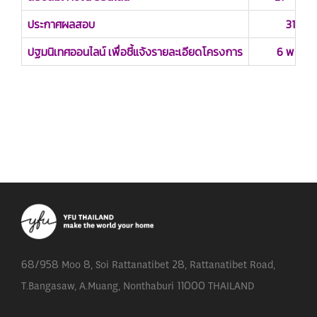
ประกาศผลสอบ
31 ตุล
ปฐมนิเทศออนไลน์ เพื่อชี้แจ้งรายละเอียดโครงการ
6 พฤศจิ
68/958 Moo 8, Soi Rattanatibet 28, Rattanatibet Road,
T.Bangasaw, A.Muang, Nonthaburi 11000 THAILAND