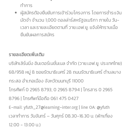
ทำการ
ผู้สมัครต้องยืนยันการเข้าร่วมโครงการ โดยการชำระเงิน
มัดจำ จำนวน 1,000 ดอลล่าร์สหรัฐอเมริกา ภายใน วัน-
เวลา และรายละเอียดตามที่ วาย.เอฟ.ยู. แจ้งให้ทราบเมื่อ
ยืนยันผลการสมัคร
รายละเอียดเพิ่มเติม
บริษัทเลิร์นนิ่ง อินเตอร์เนชั่นเนล จำกัด (วาย.เอฟ.ยู. ประเทศไทย)
68/958 หมู่ 8 ซอยรัตนาธิเบศร์ 28 ถนนรัตนาธิเบศร์ ตำบลบาง
กระสอ อำเภอเมือง จังหวัดนนทบุรี 11000
โทรศัพท์ 0 2965 8793, 0 2965 8794 | โทรสาร 0 2965
8796 | โทรศัพท์มือถือ 061 475 0427
E-mail: yfuth_27@learning-inter.org | line OA: @yfuth
เวลาทำการ วันจันทร์ – วันศุกร์ 08.30-16.30 น. (พักเที่ยง
12.00 - 13.00 น.)