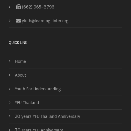
(662) 965-8796
yfuth@learning-inter.org
QUICK LINK
Home
About
Youth For Understanding
YFU Thailand
20 years YFU Thailand Anniversary
70 Years YFU Anniversary