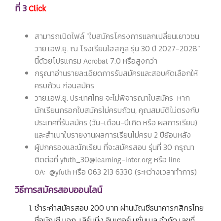
ที่ 3
Click
สามารถเปิดไฟล์ “ใบสมัครโครงการแลกเปลี่ยนเยาวชน
วาย.เอฟ.ยู. ณ โรงเรียนไฮสกูล รุ่น 30 ปี 2027-2028"
นี้ด้วยโปรแกรม Acrobat 7.0 หรือสูงกว่า
กรุณาอ่านรายละเอียดการรับสมัครและสอบคัดเลือกให้
ครบถ้วน ก่อนสมัคร
วาย.เอฟ.ยู. ประเทศไทย จะไม่พิจารณาใบสมัคร หาก
นักเรียนกรอกใบสมัครไม่ครบถ้วน, คุณสมบัติไม่ตรงกับ
ประเทศที่รับสมัคร (วัน-เดือน-ปีเกิด หรือ ผลการเรียน)
และสำเนาใบรายงานผลการเรียนไม่ครบ 2 ปีย้อนหลัง
ผู้ปกครองและนักเรียน ที่จะสมัครสอบ รุ่นที่ 30 กรุณา
ติดต่อที่ yfuth_30@learning-inter.org หรือ line
OA: @yfuth หรือ 063 213 6330 (ระหว่างเวลาทำการ)
วิธีการสมัครสอบออนไลน์
ชำระค่าสมัครสอบ 200 บาท ผ่านบัญชีธนาคารกสิกรไทย
ชื่อบัญชี บจก. เลิร์นนิ่ง อินเตอร์เนชั่นเนล จำกัด เลขที่