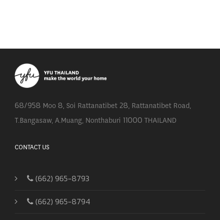
68/958 Moo 8, Soi Rattanatibet 28, Rattanatibet Road,
T.Bangasaw, A.Muang, Nonthaburi 11000 THAILAND
CONTACT US
(662) 965-8793
(662) 965-8794