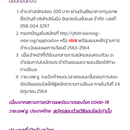
มีขั้นตอนดังนี้
ชำระค่าสมัครสอบ 200 บาท ผ่านบัญชีธนาคารกรุงเทพ
ชื่อบัญชี บริษัทเลิร์นนิ่ง อินเตอร์เนชั่นเนล จำกัด เลขที่
058 004 3297
กรอกข้อมูลใบสมัครที่ http://yfuth.learning-
inter.org/application หรือ
click
พร้อมแนบหลักฐานการ
ชำระเงินและผลการเรียนปี 2563-2564
เมื่อเจ้าหน้าที่ได้รับเอกสารการสมัครสอบครบถ้วน จะ
ดำเนินการส่งบัตรประจำตัวสอบและรายละเอียดให้ท่าน
ทางอีเมล
วาย.เอฟ.ยู. จะแจ้งกำหนดเวลาสอบและขั้นตอนการสอบ
ข้อเขียนออนไลน์ให้ผู้สมัครทราบทางอีเมล ภายในวันที่ 24
มิถุนายน 2564
เนื่องจากสถานการณ์การแพร่ระบาดของโรค COVID-19
วาย.เอฟ.ยู. ประเทศไทย
สมัครสอบด้วยวิธีออนไลน์เท่านั้น