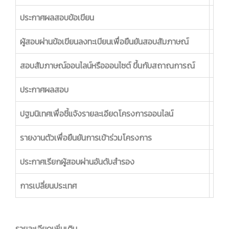
ประกาศผลสอบข้อเขียน
วันศ
ผู้สอบผ่านข้อเขียนลงทะเบียนเพื่อยืนยันสอบสัมภาษณ์
1-5
สอบสัมภาษณ์ออนไลน์หรือออนไซต์ ขึ้นกับสถาณการณ์
วันอ
ประกาศผลสอบ
วันอ
ปฐมนิเทศเพื่อชี้แจ้งรายละเอียดโครงการออนไลน์
วันอ
รายงานตัวเพื่อยืนยันการเข้าร่วมโครงการ
25 
ประกาศเรียกผู้สอบผ่านอันดับสำรอง
31 
การเปลี่ยนประเทศ
9 สิ
รายละเอียดเพิ่มเติม