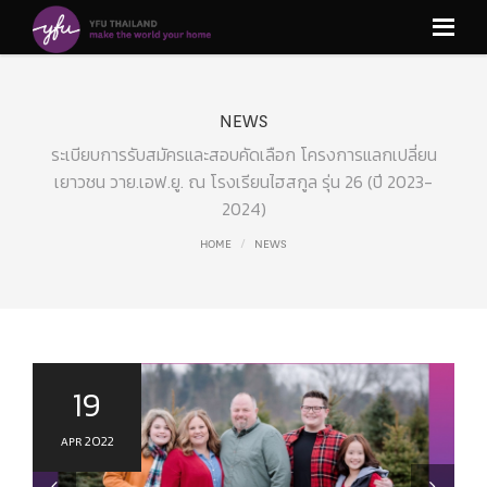
NEWS
ระเบียบการรับสมัครและสอบคัดเลือก โครงการแลกเปลี่ยน
เยาวชน วาย.เอฟ.ยู. ณ โรงเรียนไฮสกูล รุ่น 26 (ปี 2023-
2024)
HOME
NEWS
19
APR 2022