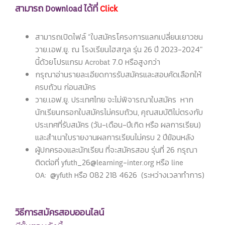
สามารถ Download ได้ที่
Click
สามารถเปิดไฟล์ “ใบสมัครโครงการแลกเปลี่ยนเยาวชน
วาย.เอฟ.ยู. ณ โรงเรียนไฮสกูล รุ่น 26 ปี 2023-2024"
นี้ด้วยโปรแกรม Acrobat 7.0 หรือสูงกว่า
กรุณาอ่านรายละเอียดการรับสมัครและสอบคัดเลือกให้
ครบถ้วน ก่อนสมัคร
วาย.เอฟ.ยู. ประเทศไทย จะไม่พิจารณาใบสมัคร หาก
นักเรียนกรอกใบสมัครไม่ครบถ้วน, คุณสมบัติไม่ตรงกับ
ประเทศที่รับสมัคร (วัน-เดือน-ปีเกิด หรือ ผลการเรียน)
และสำเนาใบรายงานผลการเรียนไม่ครบ 2 ปีย้อนหลัง
ผู้ปกครองและนักเรียน ที่จะสมัครสอบ รุ่นที่ 26 กรุณา
ติดต่อที่ yfuth_26@learning-inter.org หรือ line
OA: @yfuth หรือ 082 218 4626
(ระหว่างเวลาทำการ)
วิธีการสมัครสอบออนไลน์