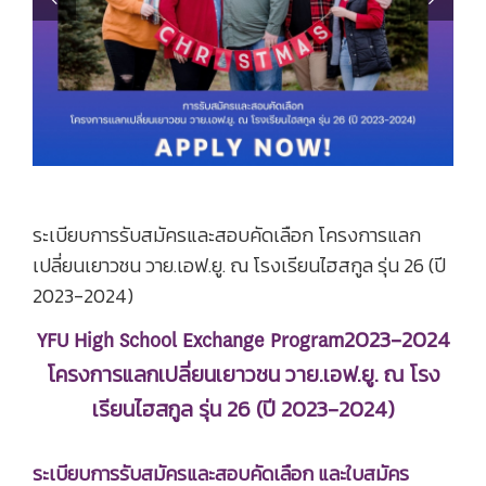
Previous
Next
ระเบียบการรับสมัครและสอบคัดเลือก โครงการแลก
เปลี่ยนเยาวชน วาย.เอฟ.ยู. ณ โรงเรียนไฮสกูล รุ่น 26 (ปี
2023-2024)
YFU High School Exchange Program2023-2024
โครงการแลกเปลี่ยนเยาวชน วาย.เอฟ.ยู. ณ โรง
เรียนไฮสกูล รุ่น 26 (ปี 2023-2024)
ระเบียบการรับสมัครและสอบคัดเลือก และใบสมัคร