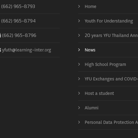
(662) 965-8793
Home
(662) 965-8794
Youth For Understanding
(662) 965-8796
20 years YFU Thailand Ann
yfuth@learning-inter.org
News
High School Program
YFU Exchanges and COVID
Host a student
Alumni
Personal Data Protection A