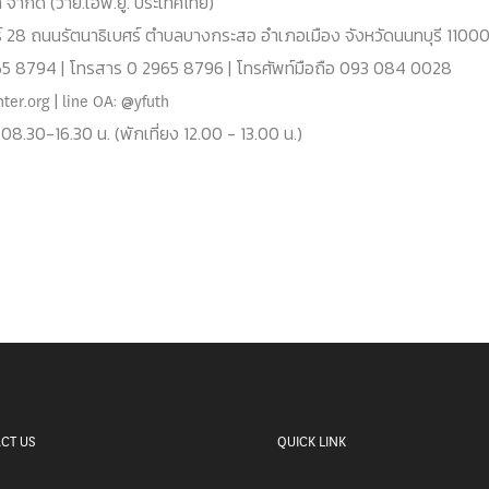
เนล จำกัด (วาย.เอฟ.ยู. ประเทศไทย)
ร์ 28 ถนนรัตนาธิเบศร์ ตำบลบางกระสอ อำเภอเมือง จังหวัดนนทบุรี 1100
65 8794 | โทรสาร 0 2965 8796 | โทรศัพท์มือถือ 093 084 0028
er.org | line OA: @yfuth
 08.30-16.30 น. (พักเที่ยง 12.00 - 13.00 น.)
CT US
QUICK LINK