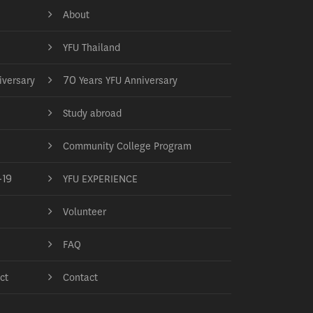
About
YFU Thailand
iversary
70 Years YFU Anniversary
Study abroad
Community College Program
-19
YFU EXPERIENCE
Volunteer
FAQ
ct
Contact