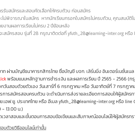
รรับสมัครและสอบคัดเลือกให้ครบถ้วน ก่อนสมัคร
จะไม่พิจารณาใบสมัคร หากนักเรียนกรอกใบสมัครไม่ครบถ้วน, คุณสมบัติไม่ต
ายงานผลการเรียนไม่ครบ 2 ปีย้อนหลัง
ี่จะสมัครสอบ รุ่นที่ 28 กรุณาติดต่อที่ yfuth_28@learning-inter.org ห
 ผ่านบัญชีธนาคารกสิกรไทย ชื่อบัญชี บจก. เลิร์นนิ่ง อินเตอร์เนชั่นเนล
lick
พร้อมแนบหลักฐานการชำระเงิน และผลการเรียน ปี 2565 - 2566 (กรุณา
ือกวันสอบด้วยตัวเอง วันเสาร์ที่ 6 กรกฎาคม หรือ วันอาทิตย์ที่ 7 กรกฎา
เอกสารการสมัครสอบครบถ้วน จะดำเนินการส่งรายละเอียดการสอบให้ผู้สมัครทา
.เอฟ.ยู. ประเทศไทย หรือ อีเมล yfuth_28@learning-inter.org หรือ line O
0 - 13.00 น.)
นดเวลาสอบและขั้นตอนการสอบข้อเขียนและสัมภาษณ์ออนไลน์ให้ผู้สมัครทร
บด้วยวิธีออนไลน์เท่านั้น