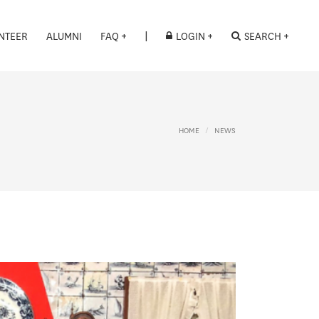
NTEER
ALUMNI
FAQ
+
|
LOGIN
+
SEARCH
+
HOME
NEWS