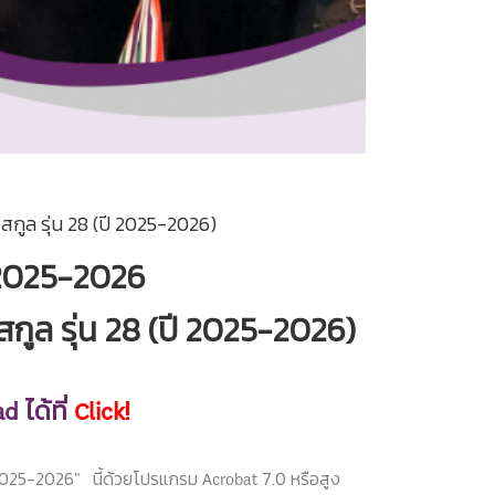
กูล รุ่น 28 (ปี 2025-2026)
 2025-2026
กูล รุ่น 28 (ปี 2025-2026)
 ได้ที่
Click!
2025-2026" นี้ด้วยโปรแกรม Acrobat 7.0 หรือสูง